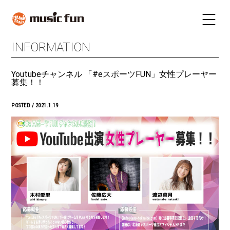
INFORMATION
LIVE SCHEDULE
TICKET
Youtubeチャンネル 「#eスポーツFUN」女性プレーヤー
STAY
INFORMATION
募集！！
FUN RADIO
TALENT
POSTED / 2021.1.19
MAIL MAGAZINE