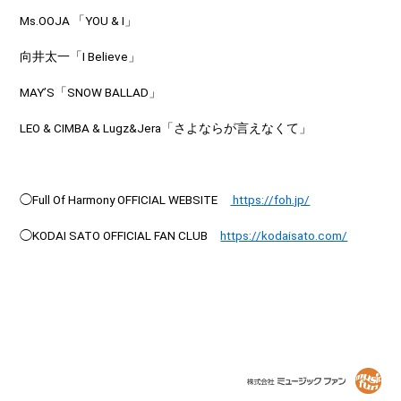
Ms.OOJA 「YOU & I」
向井太一「I Believe」
MAY’S「SNOW BALLAD」
LEO & CIMBA & Lugz&Jera「さよならが言えなくて」
◯Full Of Harmony OFFICIAL WEBSITE
https://foh.jp/
◯KODAI SATO OFFICIAL FAN CLUB
https://kodaisato.com/