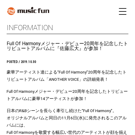
INFORMATION
LIVE SCHEDULE
TICKET
Full Of Harmonyメジャー・デビュー20周年を記念したト
STAY
INFORMATION
リビュートアルバムに『佐藤広大』が参加！
FUN RADIO
TALENT
POSTED / 2019.10.30
MAIL MAGAZINE
豪華アーティスト達による“Full Of Harmony”20周年を記念したト
リビュートアルバム「ANOTHER VOICE」の詳細発表！
Full Of Harmonyメジャー・デビュー20周年を記念したトリビュー
トアルバムに豪華14アーティストが参加！
日本のR&Bシーンを長らく牽引し続けた“Full Of Harmony”。
オリジナルアルバムと同日の11月6日(水)に発売されるこのアル
バムには、
Full Of Harmonyを敬愛する幅広い世代のアーティストが顔を揃え