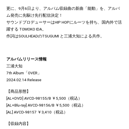
更に、9月6日より、アルバム収録曲の新曲「能動」を、アルバ
ム発売に先駆け先行配信決定！
サウンドプロデューサーはHIP HOPにルーツを持ち、国内外で活
躍する TOMOKO IDA。
作詞はSOULHEADのTSUGUMI と三浦大知による共作。
アルバムリリース情報
三浦大知
7th Album「OVER」
2024.02.14 Release
【商品形態】
[AL+DVD] AVCD-98155/B ￥5,500（税込）
[AL+Blu-ray] AVCD-98156/B ￥5,500（税込）
[AL] AVCD-98157 ￥3,410（税込）
【収録内容】