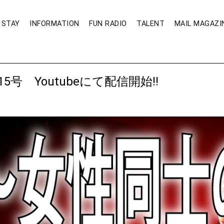
STAY
INFORMATION
FUN RADIO
TALENT
MAIL MAGAZI
号 Youtubeにて配信開始!!