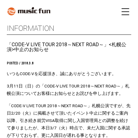
INFORMATION
LIVE SCHEDULE
TICKET
「CODE-V LIVE TOUR 2018～NEXT ROAD～」<札幌公
STAY
INFORMATION
演>中止のお知らせ
FUN RADIO
TALENT
POSTED / 2018.3.8
MAIL MAGAZINE
いつも
CODE-V
を応援頂き、誠にありがとうございます。
3
月
11
日（日）の「
CODE-V LIVE TOUR 2018
～
NEXT ROAD
～」札
幌公演についてお客様にお知らせとお詫びを申し上げます。
「
CODE-V LIVE TOUR 2018
～
NEXT ROAD
～」札幌公演ですが、先
日2/20（火）に掲載させて頂いたイベント中止に関するご案内
以降、引き続き就労
VISA
取得に関し入国管理局との調整を続け
て参りましたが、本日
3/7
（火）時点で、未だ入国に関する承認
が下りておらず、更に入国日が遅れる事となります。