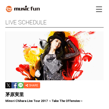
LIVE SCHEDULE
LIVE SCHEDULE
TICKET
STAY
INFORMATION
FUN RADIO
TALENT
MAIL MAGAZINE
SHARE
茅原実里
Minori Chihara Live Tour 2017 ～Take The Offensive～