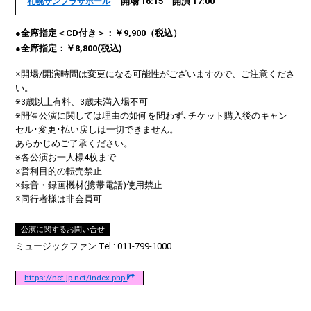
開場 16:15 開演 17:00
札幌サンプラザホール
●全席指定＜CD付き＞：￥9,900（税込）
●全席指定：￥8,800(税込)
※開場/開演時間は変更になる可能性がございますので、ご注意くださ
い。
※3歳以上有料、3歳未満入場不可
※開催公演に関しては理由の如何を問わず､チケット購入後のキャン
セル･変更･払い戻しは一切できません。
あらかじめご了承ください。
※各公演お一人様4枚まで
※営利目的の転売禁止
※録音・録画機材(携帯電話)使用禁止
※同行者様は非会員可
公演に関するお問い合せ
ミュージックファン Tel : 011-799-1000
https://nct-jp.net/index.php