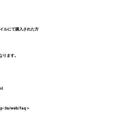
バイルにて購入された方
なります。
ml
p-3a/web/faq＞