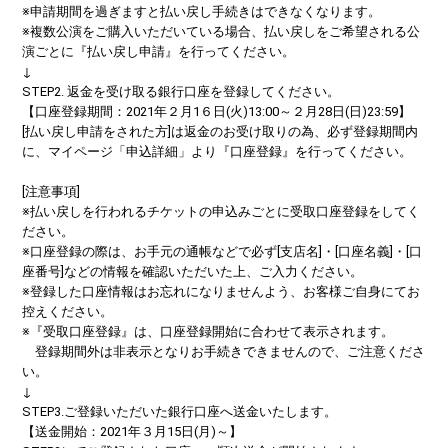
※申請期間を過ぎますと払い戻し手続きはできなくなります。
※複数公演をご購入いただいている場合、払い戻しをご希望される公
演ごとに『払い戻し申請』を行ってください。
↓
STEP2. 返金を受け取る銀行口座を登録してください。
【口座登録期間：2021年２月1６日(火)13:00～２月28日(日)23:59】
[払い戻し申請をされた方]は返金のお受け取りの為、必ず登録期間内
に、マイページ「申込詳細」より『口座登録』を行ってください。
[注意事項]
※払い戻しを行われるチケットの申込みごとに受取口座登録をしてく
ださい。
※口座登録の際は、お手元の通帳などで必ず[支店名]・[口座名義]・[口
座番号]などの情報を確認いただいた上、ご入力ください。
※登録した口座情報はお忘れになりませんよう、お客様ご自身にてお
控えください。
※『受取口座登録』は、口座登録開始に合わせて表示されます。
登録期間外は非表示となりお手続きできませんので、ご注意くださ
い。
↓
STEP3.ご登録いただいた銀行口座へ送金いたします。
【送金開始：2021年３月15日(月)～】