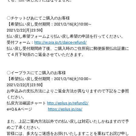
〇チケットぴあにてご購入のお客様
【希望払い戻し受付期間：2021/2/16(火)10:00～
2021/2/22(月)23:59】
払い戻し希望フォームより払い戻し希望の申請を行ってください。
受付フォーム：
http://w.pia.jp/t/daice-refund/
払い戻し受付期間終了後、ご購入時のご住所宛に郵便振替払出証書に
て４月下旬頃のご返金させていただきます。
〇イープラスにてご購入のお客様
【希望払い戻し受付期間：2021/2/16(火)10:00～
2021/2/22(月)23:59】
お申込みの支払方法によりご返金方法が異なりますので下記をご参照
ください。
払戻方法確認チャート
http://eplus.jp/refund2/
e+Q＆Aページ
https://eplus.jp/qa/
また、上記ご案内方法以外での払い戻しは対応いたしかねますので予
めご了承ください。
皆様には、多大なご迷惑をお掛けいたしますことを重ねてお詫び申し