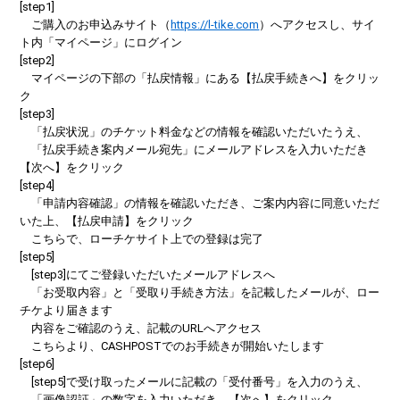
[step1]
ご購入のお申込みサイト（
https://l-tike.com
）へアクセスし、サイ
ト内「マイページ」にログイン
[step2]
マイページの下部の「払戻情報」にある【払戻手続きへ】をクリッ
ク
[step3]
「払戻状況」のチケット料金などの情報を確認いただいたうえ、
「払戻手続き案内メール宛先」にメールアドレスを入力いただき
【次へ】をクリック
[step4]
「申請内容確認」の情報を確認いただき、ご案内内容に同意いただ
いた上、【払戻申請】をクリック
こちらで、ローチケサイト上での登録は完了
[step5]
[step3]にてご登録いただいたメールアドレスへ
「お受取内容」と「受取り手続き方法」を記載したメールが、ロー
チケより届きます
内容をご確認のうえ、記載のURLへアクセス
こちらより、CASHPOSTでのお手続きが開始いたします
[step6]
[step5]で受け取ったメールに記載の「受付番号」を入力のうえ、
「画像認証」の数字を入力いただき、【次へ】をクリック