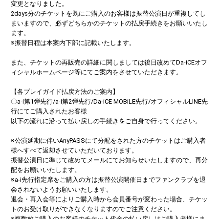
変更となりました。
2days分のチケットを既にご購入のお客様は振替公演日が重複してし
まいますので、必ずどちらかのチケットの払戻手続きをお願いいたし
ます。
※振替日程は本案内下部に記載いたします。
また、チケットの再販売の詳細に関しましては後日改めてDa-iCEオフ
ィシャルホームページ等にてご案内をさせていただきます。
【各プレイガイド払戻方法のご案内】
〇a-i第1弾先行/a-i第2弾先行/Da-iCE MOBiLE先行/オフィシャルLINE先
行にてご購入されたお客様
以下の流れに沿って払い戻しの手続きをご自身で行ってください。
※公演延期に伴いAnyPASSにて分配をされた方のチケットはご購入者
様へすべて返却させていただいております。
振替公演日に準じて改めてメールにてお知らせいたしますので、再分
配をお願いいたします。
※a-i先行指定席をご購入の方は振替公演開催日までファンクラブを退
会されないようお願いいたします。
退会・再入会等によりご購入時から会員番号が変わった場合、チケッ
トのお受け取りができなくなりますのでご注意ください。
※複数枚ご購入のお客様のチケット代金の払い戻しはご購入者様にま