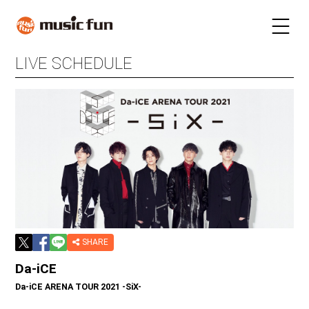
LIVE SCHEDULE
LIVE SCHEDULE
TICKET
STAY
INFORMATION
FUN RADIO
TALENT
MAIL MAGAZINE
SHARE
Da-iCE
Da-iCE ARENA TOUR 2021 -SiX-