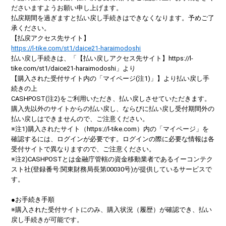
ださいますようお願い申し上げます。
払戻期間を過ぎますと払い戻し手続きはできなくなります。予めご了
承ください。
【払戻アクセス先サイト】
https://l-tike.com/st1/daice21-haraimodoshi
払い戻し手続きは、「【払い戻しアクセス先サイト】https://l-
tike.com/st1/daice21-haraimodoshi」より
【購入された受付サイト内の「マイページ(注1)」】より払い戻し手
続きの上
CASHPOST(注2)をご利用いただき、払い戻しさせていただきます。
購入先以外のサイトからの払い戻し、ならびに払い戻し受付期間外の
払い戻しはできませんので、ご注意ください。
※注1)購入されたサイト（https://l-tike.com）内の「マイページ」を
確認するには、ログインが必要です。ログインの際に必要な情報は各
受付サイトで異なりますので、ご注意ください。
※注2)CASHPOSTとは金融庁管轄の資金移動業者であるイーコンテク
スト社(登録番号:関東財務局長第00030号)が提供しているサービスで
す。
●お手続き手順
※購入された受付サイトにのみ、購入状況（履歴）が確認でき、払い
戻し手続きが可能です。