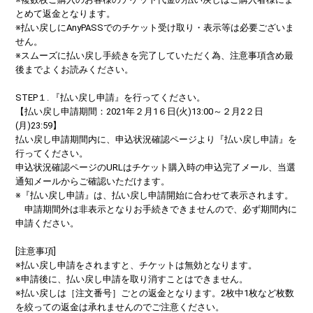
とめて返金となります。
※払い戻しにAnyPASSでのチケット受け取り・表示等は必要ございま
せん。
※スムーズに払い戻し手続きを完了していただく為、注意事項含め最
後までよくお読みください。
STEP１. 『払い戻し申請』を行ってください。
【払い戻し申請期間：2021年２月1６日(火)13:00～２月2２日
(月)23:59】
払い戻し申請期間内に、申込状況確認ページより『払い戻し申請』を
行ってください。
申込状況確認ページのURLはチケット購入時の申込完了メール、当選
通知メールからご確認いただけます。
※『払い戻し申請』は、払い戻し申請開始に合わせて表示されます。
申請期間外は非表示となりお手続きできませんので、必ず期間内に
申請ください。
[注意事項]
※払い戻し申請をされますと、チケットは無効となります。
※申請後に、払い戻し申請を取り消すことはできません。
※払い戻しは［注文番号］ごとの返金となります。2枚中1枚など枚数
を絞っての返金は承れませんのでご注意ください。