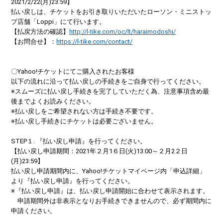
2021/2/22(月)23:59】
払い戻しは、チケットをお引き取りいただいたローソン・ミニストッ
プ店舗「Loppi」にて行います。
【払戻方法の確認】
http://l-tike.com/oc/lt/haraimodoshi/
【お問合せ】：
https://l-tike.com/contact/
〇Yahoo!チケットにてご購入されたお客様
以下の流れに沿って払い戻しの手続きをご自身で行ってください。
※スムーズに払い戻し手続きを完了していただく為、注意事項含め最
後までよくお読みください。
※払い戻しをご希望されない方は手続き不要です。
※払い戻し手続きにチケットは必要ございません。
STEP１. 『払い戻し申請』を行ってください。
【払い戻し申請期間：2021年２月1６日(火)13:00～２月2２日
(月)23:59】
払い戻し申請期間内に、Yahoo!チケットマイページ内「申込詳細」
より『払い戻し申請』を行ってください。
※『払い戻し申請』は、払い戻し申請開始に合わせて表示されます。
申請期間外は非表示となりお手続きできませんので、必ず期間内に
申請ください。