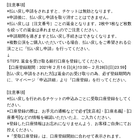
[注意事項]
※払い戻し申請をされますと、チケットは無効となります。
※申請後に、払い戻し申請を取り消すことはできません。
※払い戻しは［注文番号］ごとの返金となります。2枚中1枚など枚数
を絞っての返金は承れませんのでご注意ください。
※申請期間を過ぎますと払い戻し手続きはできなくなります。
※複数公演をご購入いただいている場合、払い戻しをご希望される公
演ごとに『払い戻し申請』を行ってください。
↓
STEP2. 返金を受け取る銀行口座を登録してください。
【口座登録期間：2021年２月1６日(火)13:00～２月28日(日)23:59】
[払い戻し申請をされた方]は返金のお受け取りの為、必ず登録期間内
に、マイページ「申込詳細」より『口座登録』を行ってください。
[注意事項]
※払い戻しを行われるチケットの申込みごとに受取口座登録をしてく
ださい。
※口座登録の際は、お手元の通帳などで必ず[支店名]・[口座名義]・[口
座番号]などの情報を確認いただいた上、ご入力ください。
※登録した口座情報はお忘れになりませんよう、お客様ご自身にてお
控えください。
※『受取口座登録』は、口座登録開始に合わせて表示されます。