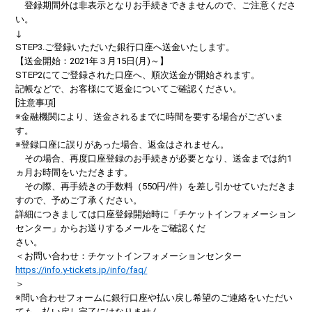
登録期間外は非表示となりお手続きできませんので、ご注意くださ
い。
↓
STEP3.ご登録いただいた銀行口座へ送金いたします。
【送金開始：2021年３月15日(月)～】
STEP2にてご登録された口座へ、順次送金が開始されます。
記帳などで、お客様にて返金についてご確認ください。
[注意事項]
※金融機関により、送金されるまでに時間を要する場合がございま
す。
※登録口座に誤りがあった場合、返金はされません。
その場合、再度口座登録のお手続きが必要となり、送金までは約1
ヵ月お時間をいただきます。
その際、再手続きの手数料（550円/件）を差し引かせていただきま
すので、予めご了承ください。
詳細につきましては口座登録開始時に「チケットインフォメーション
センター」からお送りするメールをご確認くだ
さい。
＜お問い合わせ：チケットインフォメーションセンター
https://info.y-tickets.jp/info/faq/
＞
※問い合わせフォームに銀行口座や払い戻し希望のご連絡をいただい
ても、払い戻し完了にはなりません。