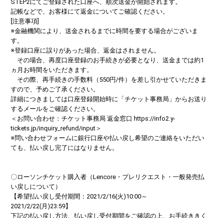
STEP2にてご登録された口座へ、順次送金が開始されます。
記帳などで、お客様にて返金についてご確認ください。
[注意事項]
※金融機関により、送金されるまでに時間を要する場合がございま
す。
※登録口座に誤りがあった場合、返金はされません。
その場合、再度口座登録のお手続きが必要となり、送金までは約1
ヵ月お時間をいただきます。
その際、再手続きの手数料（550円/件）を差し引かせていただきま
すので、予めご了承ください。
詳細につきましては口座登録開始時に「チケット事務局」からお送り
するメールをご確認ください。
＜お問い合わせ：チケット事務局 返金窓口 https://info2.y-
tickets.jp/inquiry_refund/input＞
※問い合わせフォームに銀行口座や払い戻し希望のご連絡をいただい
ても、払い戻し完了にはなりません。
〇ローソンチケット購入者（Lencore・プレリクエスト・一般発売払
い戻しについて）
【希望払い戻し受付期間：2021/2/16(火)10:00～
2021/2/22(月)23:59】
下記の払い戻し方法、払い戻し受付期間をご確認の上、お手続ききく