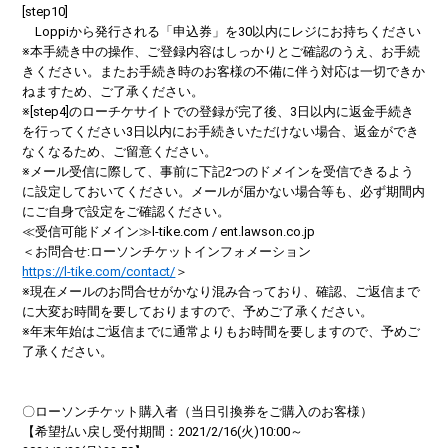
[step10]
Loppiから発行される「申込券」を30以内にレジにお持ちください
※本手続き中の操作、ご登録内容はしっかりとご確認のうえ、お手続
きください。またお手続き時のお客様の不備に伴う対応は一切できか
ねますため、ご了承ください。
※[step4]のローチケサイトでの登録が完了後、3日以内に返金手続き
を行ってください3日以内にお手続きいただけない場合、返金ができ
なくなるため、ご留意ください。
※メール受信に際して、事前に下記2つのドメインを受信できるよう
に設定しておいてください。メールが届かない場合等も、必ず期間内
にご自身で設定をご確認ください。
≪受信可能ドメイン≫l-tike.com / ent.lawson.co.jp
＜お問合せ:ローソンチケットインフォメーション
https://l-tike.com/contact/
＞
※現在メールのお問合せがかなり混み合っており、確認、ご返信まで
に大変お時間を要しておりますので、予めご了承ください。
※年末年始はご返信までに通常よりもお時間を要しますので、予めご
了承ください。
〇ローソンチケット購入者（当日引換券をご購入のお客様）
【希望払い戻し受付期間：2021/2/16(火)10:00～