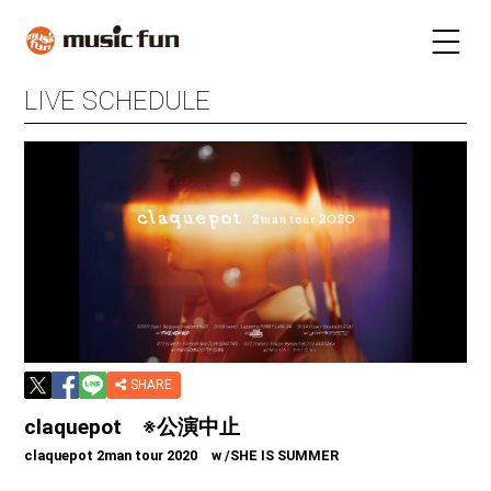
LIVE SCHEDULE
LIVE SCHEDULE
TICKET
STAY
INFORMATION
FUN RADIO
TALENT
MAIL MAGAZINE
SHARE
claquepot ※公演中止
claquepot 2man tour 2020 w /SHE IS SUMMER