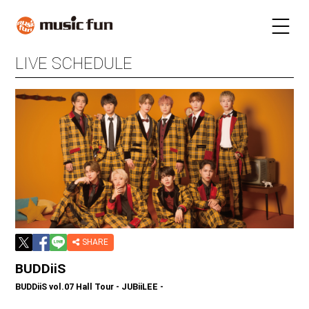
LIVE SCHEDULE
LIVE SCHEDULE
TICKET
STAY
INFORMATION
FUN RADIO
TALENT
MAIL MAGAZINE
SHARE
BUDDiiS
BUDDiiS vol.07 Hall Tour - JUBiiLEE -