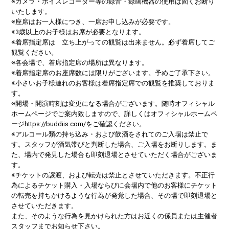
※カメラ・ボイスレコーダー等の録音・録画機器の使用は固くお断り
いたします。
※座席はお一人様につき、一席お申し込みが必要です。
※3歳以上のお子様はお席が必要となります。
※着席指定席は 立ち上がっての観覧は出来ません。必ず着席してご
観覧ください。
※各会場で、着席指定席の場所は異なります。
※着席指定席のお座席数には限りがございます。予めご了承下さい。
※小さいお子様連れのお客様は着席指定席での観覧を推奨しておりま
す。
※開場・開演時刻は変更になる場合がございます。随時オフィシャル
ホームページでご案内致しますので、詳しくはオフィシャルホームペ
ージhttps://buddiis.com/をご確認ください。
※アルコール類の持ち込み・および飲酒をされてのご入場は禁止で
す。スタッフが酒気帯びと判断した場合、ご入場をお断りします。ま
た、場内で発見した場合も即刻退場とさせていただく場合がございま
す。
※チケットの譲渡、および転売は禁止とさせていただきます。不正行
為によるチケット購入・入場ならびに会場内で他のお客様にチケット
の転売を持ちかけるような行為が発覚した場合、その場で即刻退場と
させていただきます。
また、そのような行為を見かけられた方はお近くの係員または主催者
スタッフまでお知らせ下さい。