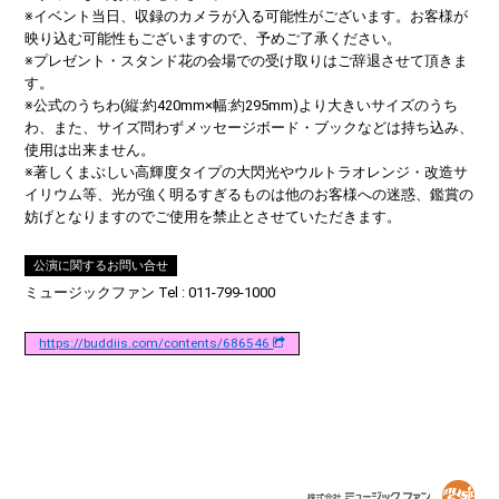
※イベント当日、収録のカメラが入る可能性がございます。お客様が
映り込む可能性もございますので、予めご了承ください。
※プレゼント・スタンド花の会場での受け取りはご辞退させて頂きま
す。
※公式のうちわ(縦:約420mm×幅:約295mm)より大きいサイズのうち
わ、また、サイズ問わずメッセージボード・ブックなどは持ち込み、
使用は出来ません。
※著しくまぶしい高輝度タイプの大閃光やウルトラオレンジ・改造サ
イリウム等、光が強く明るすぎるものは他のお客様への迷惑、鑑賞の
妨げとなりますのでご使用を禁止とさせていただきます。
公演に関するお問い合せ
ミュージックファン Tel : 011-799-1000
https://buddiis.com/contents/686546