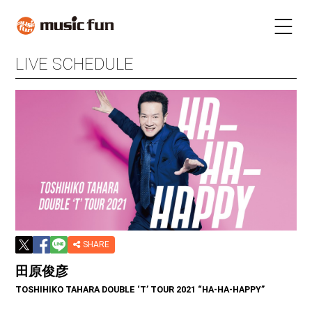
LIVE SCHEDULE
LIVE SCHEDULE
TICKET
STAY
INFORMATION
FUN RADIO
TALENT
MAIL MAGAZINE
SHARE
田原俊彦
TOSHIHIKO TAHARA DOUBLE ‘T’ TOUR 2021 “HA-HA-HAPPY”