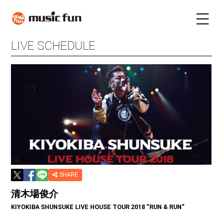
LIVE SCHEDULE
LIVE SCHEDULE
TICKET
STAY
INFORMATION
FUN RADIO
TALENT
MAIL MAGAZINE
SHARE
清木場俊介
KIYOKIBA SHUNSUKE LIVE HOUSE TOUR 2018 “RUN & RUN“