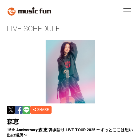
LIVE SCHEDULE
LIVE SCHEDULE
TICKET
STAY
INFORMATION
FUN RADIO
TALENT
MAIL MAGAZINE
SHARE
森恵
15th Anniversary 森 恵 弾き語り LIVE TOUR 2025 〜ずっとここは思い
出の場所〜