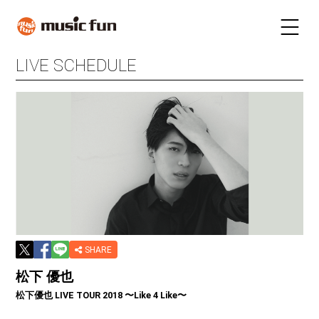
LIVE SCHEDULE
LIVE SCHEDULE
TICKET
STAY
INFORMATION
FUN RADIO
TALENT
MAIL MAGAZINE
SHARE
松下 優也
松下優也 LIVE TOUR 2018 〜Like 4 Like〜