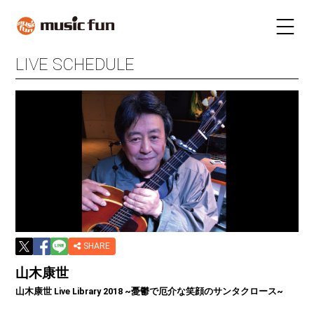
LIVE SCHEDULE
LIVE SCHEDULE
TICKET
STAY
INFORMATION
FUN RADIO
TALENT
MAIL MAGAZINE
SHARE
山木康世
山木康世 Live Library 2018 ~憂鬱で厄介な笑顔のサンタクロース~