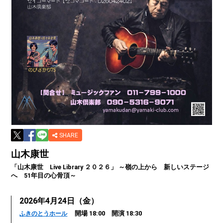
SHARE
山木康世
「山木康世 Live Library ２０２６」 ～嶺の上から 新しいステージ
へ 51年目の心骨頂～
2026年4月24日（金）
開場 18:00 開演 18:30
ふきのとうホール