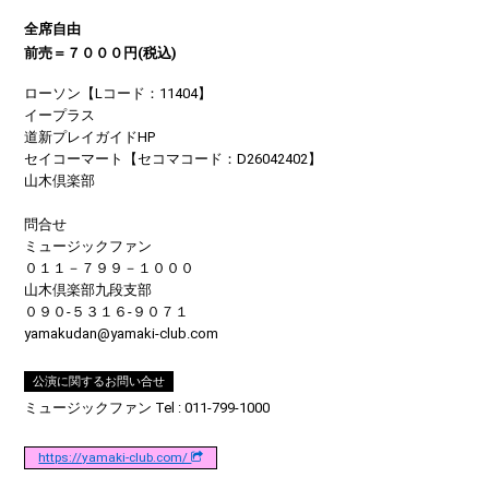
全席自由
前売＝７０００円(税込)
ローソン【Lコード：11404】
イープラス
道新プレイガイドHP
セイコーマート【セコマコード：D26042402】
山木倶楽部
問合せ
ミュージックファン
０１１－７９９－１０００
山木倶楽部九段支部
０９０-５３１６-９０７１
yamakudan@yamaki-club.com
公演に関するお問い合せ
ミュージックファン Tel : 011-799-1000
https://yamaki-club.com/