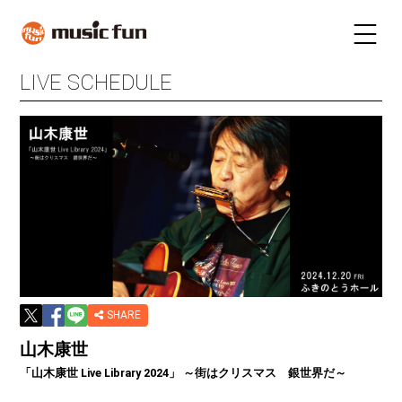
LIVE SCHEDULE
LIVE SCHEDULE
TICKET
STAY
INFORMATION
FUN RADIO
TALENT
MAIL MAGAZINE
SHARE
山木康世
「山木康世 Live Library 2024」 ～街はクリスマス 銀世界だ～