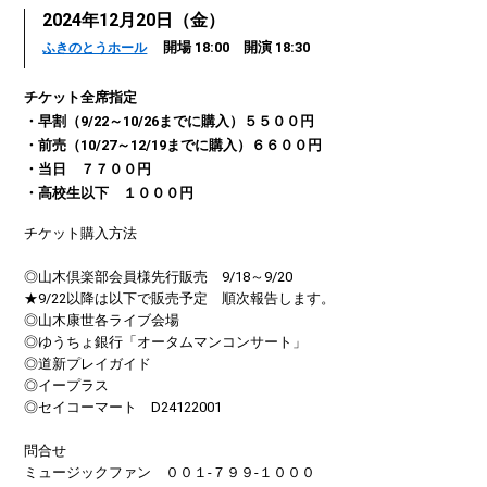
2024年12月20日（金）
開場 18:00 開演 18:30
ふきのとうホール
チケット全席指定
・早割（9/22～10/26までに購入）５５００円
・前売（10/27～12/19までに購入）６６００円
・当日 ７７００円
・高校生以下 １０００円
チケット購入方法
◎山木倶楽部会員様先行販売 9/18～9/20
★9/22以降は以下で販売予定 順次報告します。
◎山木康世各ライブ会場
◎ゆうちょ銀行「オータムマンコンサート」
◎道新プレイガイド
◎イープラス
◎セイコーマート D24122001
問合せ
ミュージックファン ００１-７９９-１０００