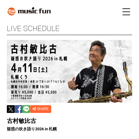
LIVE SCHEDULE
LIVE SCHEDULE
TICKET
STAY
INFORMATION
FUN RADIO
TALENT
MAIL MAGAZINE
SHARE
古村敏比古
疑惑の吹き語り2026 in 札幌