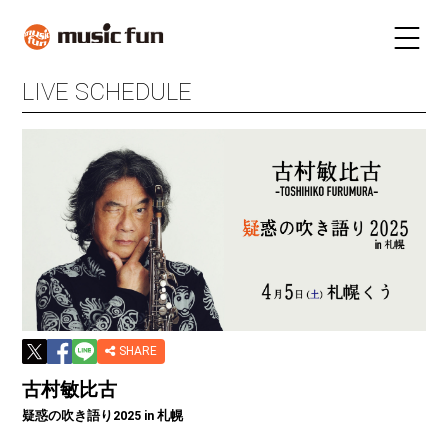
LIVE SCHEDULE
LIVE SCHEDULE
TICKET
STAY
INFORMATION
FUN RADIO
TALENT
MAIL MAGAZINE
SHARE
古村敏比古
疑惑の吹き語り2025 in 札幌