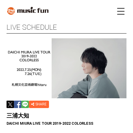
LIVE SCHEDULE
LIVE SCHEDULE
TICKET
STAY
INFORMATION
FUN RADIO
TALENT
MAIL MAGAZINE
SHARE
三浦大知
DAICHI MIURA LIVE TOUR 2019-2022 COLORLESS