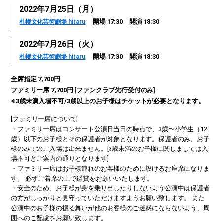
2022年7月25日（月）
開場 17:30 開演 18:30
札幌文化芸術劇場 hitaru
2022年7月26日（火）
開場 17:30 開演 18:30
札幌文化芸術劇場 hitaru
全席指定 7,700円
ファミリー席 7,700円 [ファンクラブ先行受付のみ]
※3歳未満入場不可/3歳以上のお子様はチケットが必要となります。
[ファミリー席について]
・ファミリー席はコンサート公演日当日の時点で、3歳〜小学生（12
歳）以下のお子様とその保護者が対象となります。保護者のみ、お子
様のみでのご入場は出来ません。[3歳未満のお子様に関しましては入
場不可とご案内の通りとなります]
・ファミリー席はお子様連れのお客様のために設けるお座席になりま
す。 必ずご着席の上で鑑賞をお願いいたします。
・安全のため、お子様が身を乗り出したりしないよう公演中は保護者
の方がしっかりと見守っていただけますようお願い致します。 また
公演中のお子様の振る舞いが他のお客様のご迷惑にならないよう、周
囲へのご配慮をお願い致します。